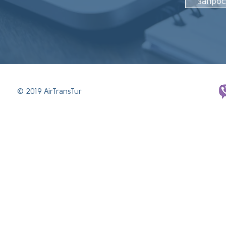
запро
© 2019 AirTransTur