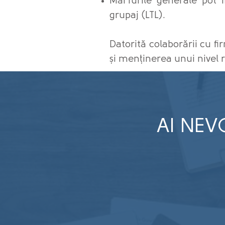
Mărfurile generale pot 
grupaj (LTL).
Datorită colaborării cu fi
și menținerea unui nivel rid
AI NEV