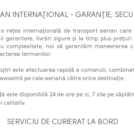
 INTERNAŢIONAL - GARANŢIE, SECUR
 o reţea internaţională de transport aerian care
 garantate, livrări sigure şi la timp plus preţuri
 sau complexitate, noi vă garantăm manevrarea cu
pectarea termenilor.
ştri este efectuarea rapidă a comenzii, combinată
voastră pe cale aeriană către orice destinație.
ă este disponibilă 24 de ore pe zi, 7 zile pe săpt
 calitativ.
E CURIERAT LA BORD