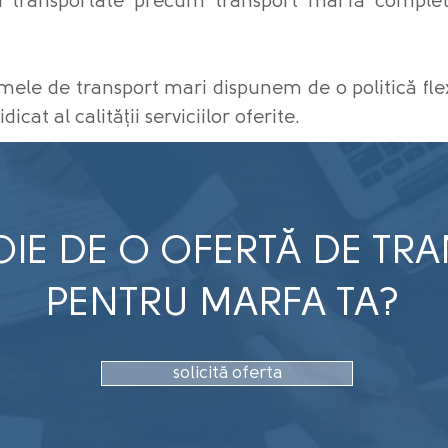
fi transportate precum transport marfă comple
rmele de transport mari dispunem de o politică flexi
icat al calității serviciilor oferite.
OIE DE O OFERTĂ DE TR
PENTRU MARFA TA?
solicită oferta