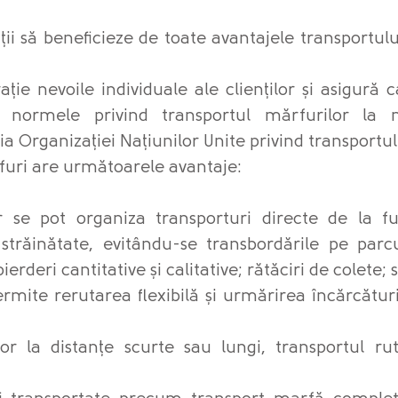
ții să beneficieze de toate avantajele transportului
ație nevoile individuale ale clienților și asigură c
u normele privind transportul mărfurilor la n
 Organizației Națiunilor Unite privind transportu
furi are următoarele avantaje:
 se pot organiza transporturi directe de la fu
străinătate, evitându-se transbordările pe parc
erderi cantitative și calitative; rătăciri de colete; 
rmite rerutarea flexibilă și urmărirea încărcătur
ilor la distanțe scurte sau lungi, transportul ru