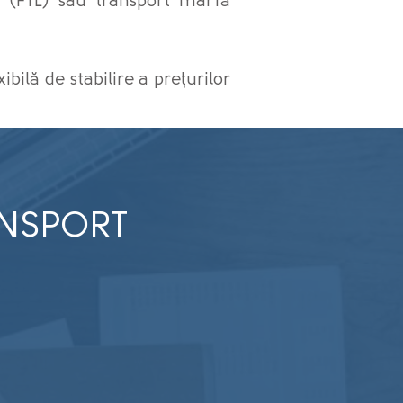
t (FTL) sau transport marfă
bilă de stabilire a prețurilor
ANSPORT