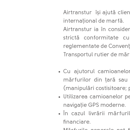
Airtranstur își ajută clien
internațional de marfă.
Airtranstur ia în consider
strictă conformitate c
reglementate de Convenția
Transportul rutier de măr
Cu ajutorul camioanelor
mărfurilor din țară sau 
(manipulări costisitoare; pi
Utilizarea camioanelor pe
navigație GPS moderne.
În cazul livrării mărfur
financiare.