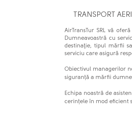
TRANSPORT AERIAN
AirTransTur SRL vă oferă
Dumneavoastră cu servicii
destinaţie, tipul mărfii
serviciu care asigură res
Obiectivul managerilor no
siguranță a mărfii dumnea
Echipa noastră de asistenț
cerințele în mod eficient si
SERVICIU D