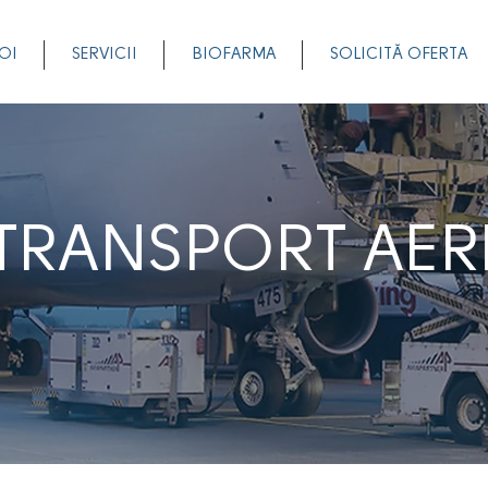
OI
SERVICII
BIOFARMA
SOLICITĂ OFERTA
TRANSPORT AER