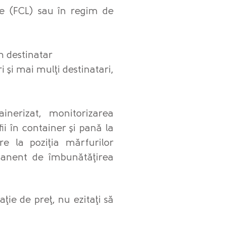
te (FCL) sau în regim de
n destinatar
 şi mai mulţi destinatari,
nerizat, monitorizarea
ii în container şi pană la
are la poziţia mărfurilor
anent de îmbunătăţirea
ţie de preţ, nu ezitaţi să