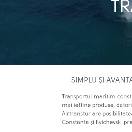
TR
SIMPLU ŞI AVANT
Transportul maritim constit
mai ieftine produse, datori
Airtranstur are posibilitat
Constanta şi Ilyichevsk pre