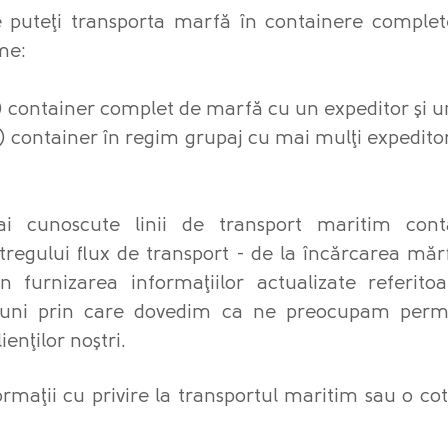
tre puteţi transporta marfă în containere comple
me:
) container complet de marfă cu un expeditor şi u
) container în regim grupaj cu mai mulţi expeditori
 cunoscute linii de transport maritim contai
tregului flux de transport - de la încărcarea mărf
rin furnizarea informaţiilor actualizate referito
ţiuni prin care dovedim ca ne preocupam perm
clienţilor noştri.
rmaţii cu privire la transportul maritim sau o cota